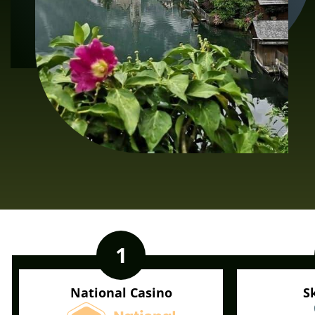
National Casino
S