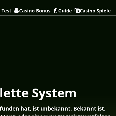
 Test
Casino Bonus
Guide
Casino Spiele
lette System
unden hat, ist unbekannt. Bekannt ist,