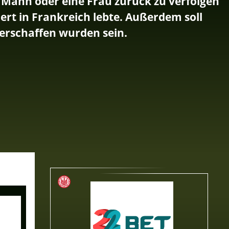
 Mann oder eine Frau zurück zu verfolgen
dert in Frankreich lebte. Außerdem soll
 erschaffen wurden sein.