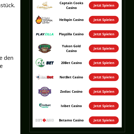
Captain Cooks
stück.
Jetzt Spielen
Casino
Hellspin Casino
Jetzt Spielen
Playzilla Casino
Jetzt Spielen
Yukon Gold
Jetzt Spielen
Casino
ie den
20Bet Casino
Jetzt Spielen
ne
NetBet Casino
Jetzt Spielen
Zodiac Casino
Jetzt Spielen
Ivibet Casino
Jetzt Spielen
Betamo Casino
Jetzt Spielen