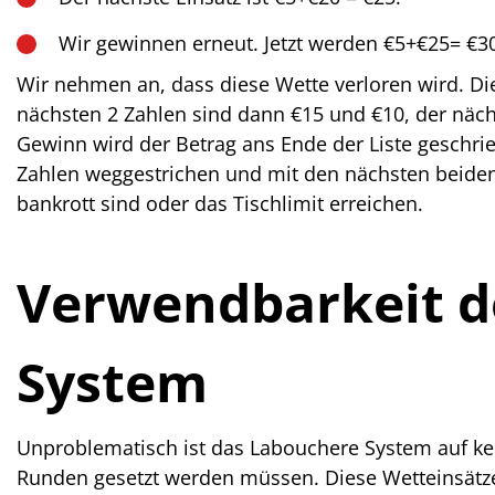
Wir gewinnen erneut. Jetzt werden €5+€25= €3
Wir nehmen an, dass diese Wette verloren wird. Die
nächsten 2 Zahlen sind dann €15 und €10, der nächs
Gewinn wird der Betrag ans Ende der Liste geschr
Zahlen weggestrichen und mit den nächsten beiden 
bankrott sind oder das Tischlimit erreichen.
Verwendbarkeit d
System
Unproblematisch ist das Labouchere System auf kei
Runden gesetzt werden müssen. Diese Wetteinsätze