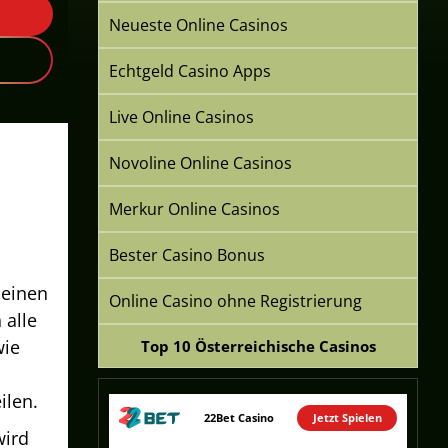
Neueste Online Casinos
Echtgeld Casino Apps
Live Online Casinos
Novoline Online Casinos
Merkur Online Casinos
Bester Casino Bonus
 einen
Online Casino ohne Registrierung
 alle
wie
Top 10 Österreichische Casinos
ilen.
22Bet Casino
Jetzt Spielen
wird