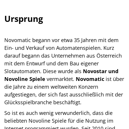
Ursprung
Novomatic begann vor etwa 35 Jahren mit dem
Ein- und Verkauf von Automatenspielen. Kurz
darauf begann das Unternehmen aus Österreich
mit dem Entwurf und dem Bau eigener
Slotautomaten. Diese wurde als
Novostar und
Novoline Spiele
vermarktet.
Novomatic
ist über
die Jahre zu einem weltweiten Konzern
aufgestiegen, der sich fast ausschließlich mit der
Glücksspielbranche beschäftigt.
So ist es auch wenig verwunderlich, dass die
beliebten Novoline Spiele für die Nutzung im
Internet programmiert wurden. Seit 2010 sind