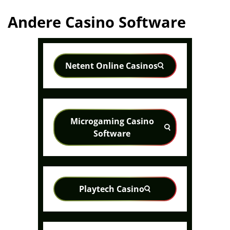
Andere Casino Software
Netent Online Casinos
Microgaming Casino
Software
Playtech Casino