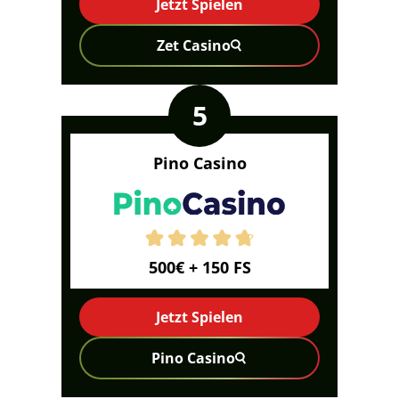
Jetzt Spielen
Zet Casino
Pino Casino
500€ + 150 FS
Jetzt Spielen
Pino Casino