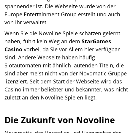
spannender ist. Die Webseite wurde von der
Europe Entertainment Group erstellt und auch
von ihr verwaltet.
Wenn Sie die Novoline Spiele schätzen gelernt
haben, führt kein Weg an dem
StarGames
Casino
vorbei, da Sie vor Allem hier verfügbar
sind. Andere Webseite haben häufig
Slotautomaten mit ähnlich lautenden Titeln, die
sind aber meist nicht von der Novomatic Gruppe
lizenziert. Seit dem Start der Webseite wird das
Casino immer beliebter und bekannter, was nicht
zuletzt an den Novoline Spielen liegt.
Die Zukunft von Novoline