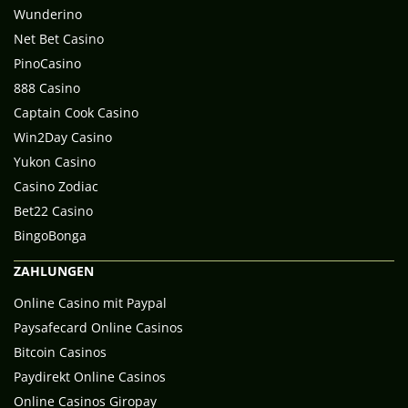
Wunderino
Net Bet Casino
PinoCasino
888 Casino
Captain Cook Casino
Win2Day Casino
Yukon Casino
Casino Zodiac
Bet22 Casino
BingoBonga
ZAHLUNGEN
Online Casino mit Paypal
Paysafecard Online Casinos
Bitcoin Casinos
Paydirekt Online Casinos
Online Casinos Giropay