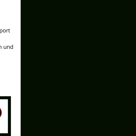
port
en und