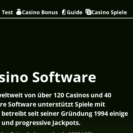
 Test
Casino Bonus
Guide
Casino Spiele
sino Software
eltweit von über 120 Casinos und 40
hre Software unterstützt Spiele mit
etreibt seit seiner Gründung 1994 einige
und progressive Jackpots.