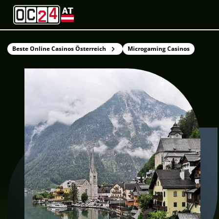
Beste Online Casinos Österreich
Microgaming Casinos