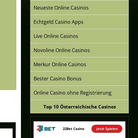
Neueste Online Casinos
Echtgeld Casino Apps
Live Online Casinos
Novoline Online Casinos
Merkur Online Casinos
Bester Casino Bonus
Online Casino ohne Registrierung
Top 10 Österreichische Casinos
22Bet Casino
Jetzt Spielen