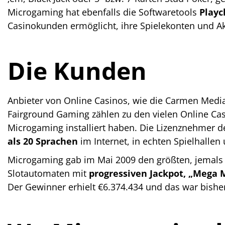
Microgaming hat ebenfalls die Softwaretools
Playc
Casinokunden ermöglicht, ihre Spielekonten und Akt
Die Kunden
Anbieter von Online Casinos, wie die Carmen Medi
Fairground Gaming zählen zu den vielen Online Ca
Microgaming installiert haben. Die Lizenznehmer 
als 20 Sprachen
im Internet, in echten Spielhallen
Microgaming gab im Mai 2009 den größten, jemals 
Slotautomaten mit
progressiven Jackpot, „Mega 
Der Gewinner erhielt €6.374.434 und das war bishe