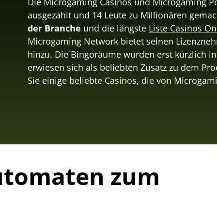
Die Microgaming Casinos und Microgaming Pok
ausgezahlt und 14 Leute zu Millionären gema
der Branche
und die längste
Liste Casinos On
Microgaming Network bietet seinen Lizenzneh
hinzu. Die Bingoräume wurden erst kürzlich
erwiesen sich als beliebten Zusatz zu dem Pr
Sie einige beliebte Casinos, die von Microgam
automaten zum