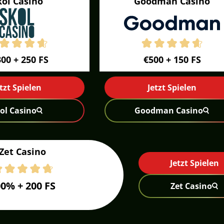
kol Casino
Goodman Casino
00 + 250 FS
€500 + 150 FS
etzt Spielen
Jetzt Spielen
ol Casino
Goodman Casino
Zet Casino
Jetzt Spielen
0% + 200 FS
Zet Casino