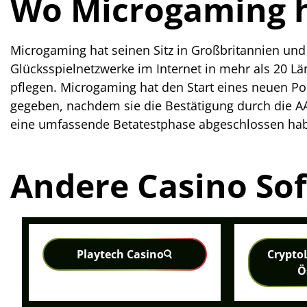
Wo Microgaming h
Microgaming hat seinen Sitz in Großbritannien und
Glücksspielnetzwerke im Internet in mehr als 20 
pflegen. Microgaming hat den Start eines neuen Po
gegeben, nachdem sie die Bestätigung durch die AA
eine umfassende Betatestphase abgeschlossen ha
Andere Casino So
Playtech Casino
CryptoL
Ö