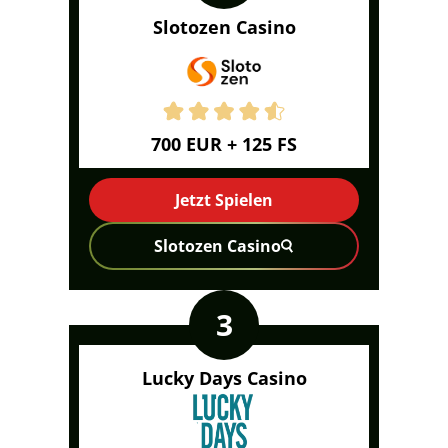
Slotozen Casino
700 EUR + 125 FS
Jetzt Spielen
Slotozen Casino
Lucky Days Casino