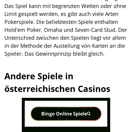
Das Spiel kann mit begrenzten Wetten oder ohne
Limit gespielt werden, es gibt auch viele Arten
Pokerspiele. Die beliebtesten Spiele enthalten
Hold'em Poker, Omaha und Seven Card Stud. Der
Unterschied zwischen den Spielen liegt vor allem
in der Methode der Austeilung von Karten an die
Spieler. Das Gewinnprinzip bleibt gleich.
Andere Spiele in
österreichischen Casinos
Bingo Online Spiele