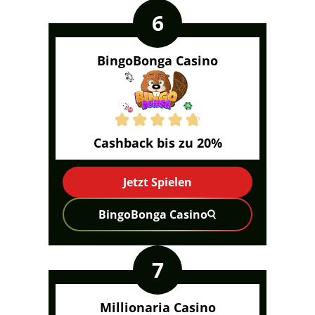
BingoBonga Casino
Cashback bis zu 20%
Jetzt Spielen
BingoBonga Casino
Millionaria Casino