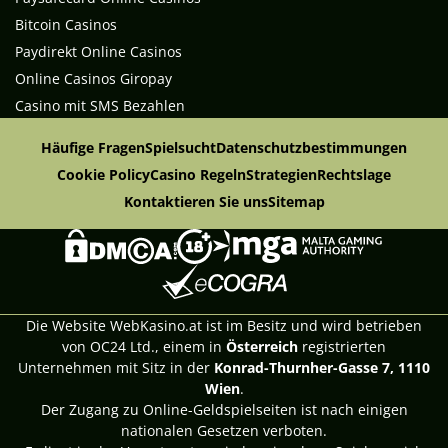
Bitcoin Casinos
Paydirekt Online Casinos
Online Casinos Giropay
Casino mit SMS Bezahlen
Häufige Fragen
Spielsucht
Datenschutzbestimmungen
Cookie Policy
Casino Regeln
Strategien
Rechtslage
Kontaktieren Sie uns
Sitemap
Die Website WebKasino.at ist im Besitz und wird betrieben
von OC24 Ltd., einem in
Österreich
registrierten
Unternehmen mit Sitz in der
Konrad-Thurnher-Gasse 7, 1110
Wien
.
Der Zugang zu Online-Geldspielseiten ist nach einigen
nationalen Gesetzen verboten.