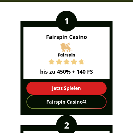
sind.
Es gibt viele Faktoren, die man bei der Wahl
eines Pokerraums abwägen sollte. Wir haben
verschiedene online Pokerräume unter die Lupe
Fairspin Casino
genommen. Unsere Empfehlungen mit den
besten Pokerräumen finden Sie in der
untenstehenden Tabelle.
bis zu 450% + 140 FS
Jetzt Spielen
Fairspin Casino