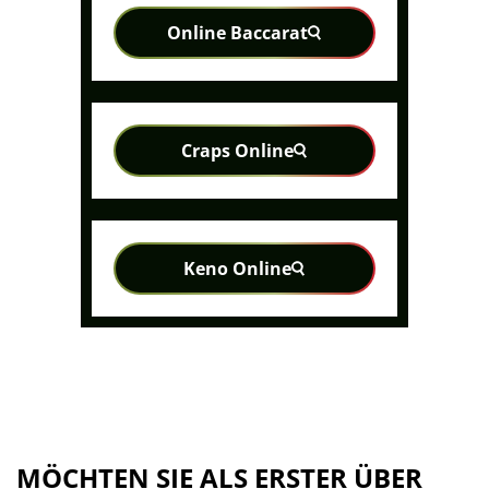
Online Baccarat
Craps Online
Keno Online
MÖCHTEN SIE ALS ERSTER ÜBER