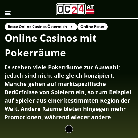
Beste Online Casinos Österreich
Online Poker
Online Casinos mit
Pokerräume
Es stehen
viele Pokerräume zur
Auswahl;
jedoch sind nicht alle gleich konzipiert.
Manche gehen auf marktspezifische
Bedürfnisse von Spielern ein, so zum Beispiel
auf Spieler aus einer bestimmten Region der
Welt. Andere Räume bieten hingegen mehr
Promotionen, während wieder andere
besonders für High-Stakes Spieler großartig,
aber weniger lukrativ für Low-Stakes Spieler