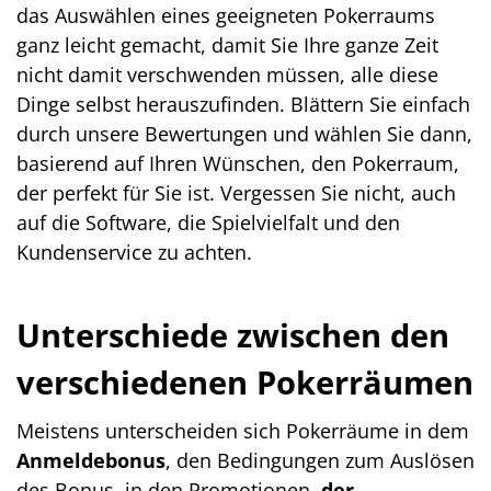
das Auswählen eines geeigneten Pokerraums
ganz leicht gemacht, damit Sie Ihre ganze Zeit
nicht damit verschwenden müssen, alle diese
Dinge selbst herauszufinden. Blättern Sie einfach
durch unsere Bewertungen und wählen Sie dann,
basierend auf Ihren Wünschen, den Pokerraum,
der perfekt für Sie ist. Vergessen Sie nicht, auch
auf die Software, die Spielvielfalt und den
Kundenservice zu achten.
Unterschiede zwischen den
verschiedenen Pokerräumen
Meistens unterscheiden sich Pokerräume in dem
Anmeldebonus
, den Bedingungen zum Auslösen
des Bonus, in den Promotionen,
der