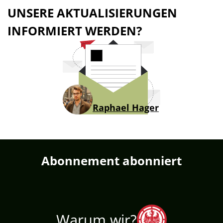
UNSERE AKTUALISIERUNGEN
INFORMIERT WERDEN?
Raphael Hager
Abonnement abonniert
Warum wir?