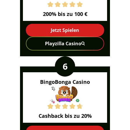
200% bis zu 100 €
Jetzt Spielen
Playzilla Casino
BingoBonga Casino
Cashback bis zu 20%