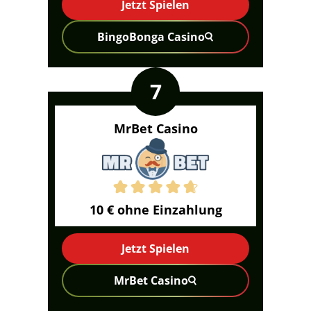
Jetzt Spielen
BingoBonga Casino
MrBet Casino
10 € ohne Einzahlung
Jetzt Spielen
MrBet Casino