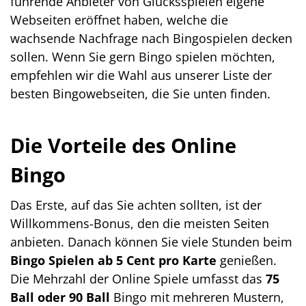
führende Anbieter von Glücksspielen eigene
Webseiten eröffnet haben, welche die
wachsende Nachfrage nach Bingospielen decken
sollen. Wenn Sie gern Bingo spielen möchten,
empfehlen wir die Wahl aus unserer Liste der
besten Bingowebseiten, die Sie unten finden.
Die Vorteile des Online
Bingo
Das Erste, auf das Sie achten sollten, ist der
Willkommens-Bonus, den die meisten Seiten
anbieten. Danach können Sie viele Stunden beim
Bingo Spielen ab 5 Cent pro Karte
genießen.
Die Mehrzahl der Online Spiele umfasst das
75
Ball oder 90 Ball
Bingo mit mehreren Mustern,