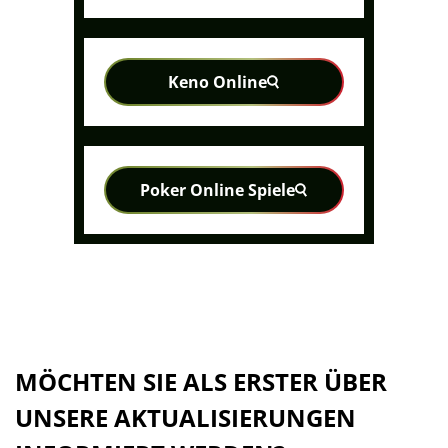
Keno Online
Poker Online Spiele
MÖCHTEN SIE ALS ERSTER ÜBER
UNSERE AKTUALISIERUNGEN