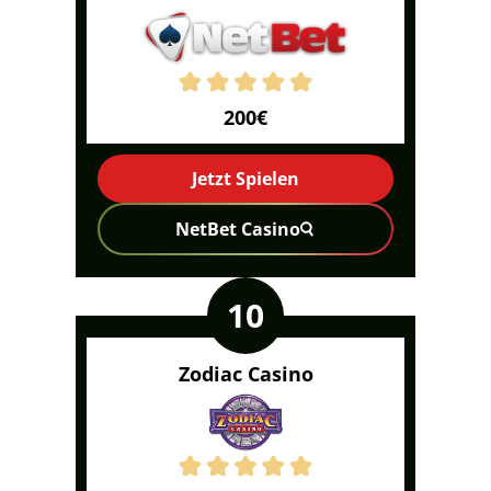
200€
Jetzt Spielen
NetBet Casino
Zodiac Casino