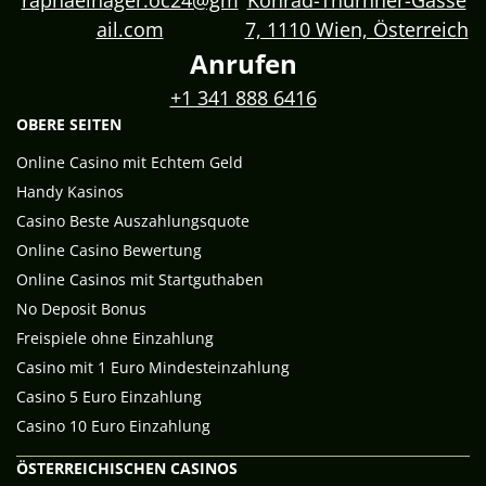
raphaelhager.oc24@gm
Konrad-Thurnher-Gasse
ail.com
7, 1110 Wien, Österreich
Anrufen
+1 341 888 6416
OBERE SEITEN
Online Casino mit Echtem Geld
Handy Kasinos
Casino Beste Auszahlungsquote
Online Casino Bewertung
Online Casinos mit Startguthaben
No Deposit Bonus
Freispiele ohne Einzahlung
Casino mit 1 Euro Mindesteinzahlung
Casino 5 Euro Einzahlung
Casino 10 Euro Einzahlung
ÖSTERREICHISCHEN CASINOS