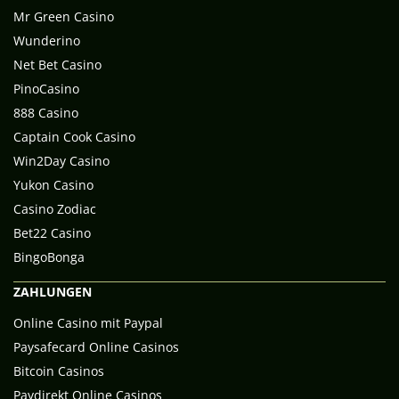
Mr Green Casino
Wunderino
Net Bet Casino
PinoCasino
888 Casino
Captain Cook Casino
Win2Day Casino
Yukon Casino
Casino Zodiac
Bet22 Casino
BingoBonga
ZAHLUNGEN
Online Casino mit Paypal
Paysafecard Online Casinos
Bitcoin Casinos
Paydirekt Online Casinos