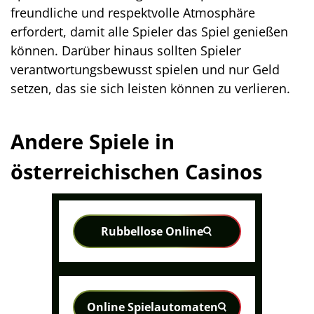
freundliche und respektvolle Atmosphäre
erfordert, damit alle Spieler das Spiel genießen
können. Darüber hinaus sollten Spieler
verantwortungsbewusst spielen und nur Geld
setzen, das sie sich leisten können zu verlieren.
Andere Spiele in
österreichischen Casinos
Rubbellose Online
Online Spielautomaten