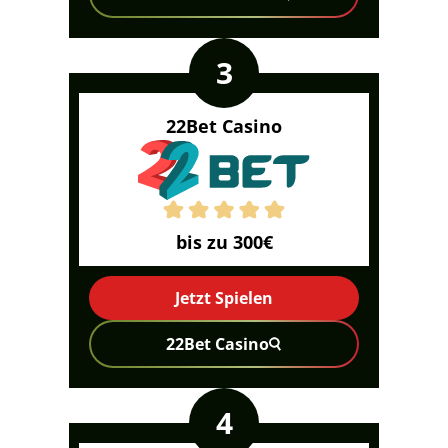
22Bet Casino
bis zu 300€
Jetzt Spielen
22Bet Casino