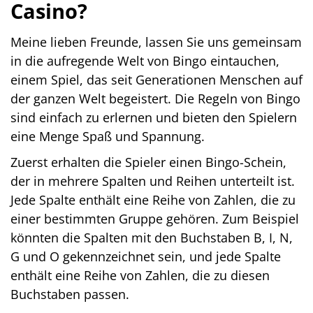
Casino?
Meine lieben Freunde, lassen Sie uns gemeinsam
in die aufregende Welt von Bingo eintauchen,
einem Spiel, das seit Generationen Menschen auf
der ganzen Welt begeistert. Die Regeln von Bingo
sind einfach zu erlernen und bieten den Spielern
eine Menge Spaß und Spannung.
Zuerst erhalten die Spieler einen Bingo-Schein,
der in mehrere Spalten und Reihen unterteilt ist.
Jede Spalte enthält eine Reihe von Zahlen, die zu
einer bestimmten Gruppe gehören. Zum Beispiel
könnten die Spalten mit den Buchstaben B, I, N,
G und O gekennzeichnet sein, und jede Spalte
enthält eine Reihe von Zahlen, die zu diesen
Buchstaben passen.