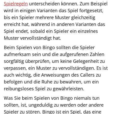
Spielregeln
unterscheiden können. Zum Beispiel
wird in einigen Varianten das Spiel fortgesetzt,
bis ein Spieler mehrere Muster gleichzeitig
erreicht hat, während in anderen Varianten das
Spiel endet, sobald ein Spieler ein einzelnes
Muster vervollständigt hat.
Beim Spielen von Bingo sollten die Spieler
aufmerksam sein und die aufgerufenen Zahlen
sorgfältig überprüfen, um keine Gelegenheit zu
verpassen, ein Muster zu vervollständigen. Es ist
auch wichtig, die Anweisungen des Callers zu
befolgen und die Ruhe zu bewahren, um ein
reibungsloses Spiel zu gewährleisten.
Was Sie beim Spielen von Bingo niemals tun
sollten, ist, ungeduldig zu werden oder andere
Spieler zu stören. Bingo ist ein Spiel, das eine