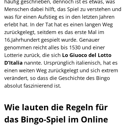
häufig geschrieben, dennoch ist es etwas, was
Menschen dabei hilft, das Spiel zu verstehen und
was für einen Aufstieg es in den letzten Jahren
erlebt hat. In der Tat hat es einen langen Weg
zurückgelegt, seitdem es das erste Mal im
16.Jahrhundert gespielt wurde. Genauer
genommen reicht alles bis 1530 und einer
Lotterie zurück, die sich
Lo Giuoco del Lotto
D’Italia
nannte. Ursprünglich italienisch, hat es
einen weiten Weg zurückgelegt und sich extrem
verändert, so dass die Geschichte des Bingo
absolut faszinierend ist.
Wie lauten die Regeln für
das Bingo-Spiel im Online