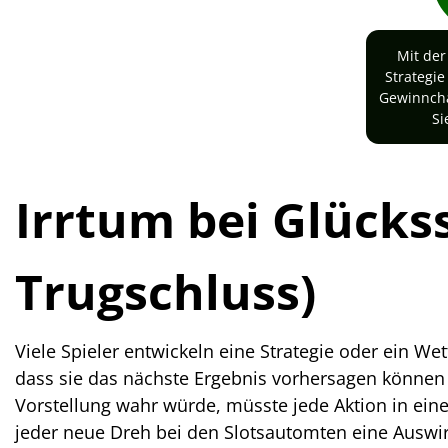
Mit der
Strategie
Gewinncha
Si
Irrtum bei Glücks
Trugschluss)
Viele Spieler entwickeln eine Strategie oder ein W
dass sie das nächste Ergebnis vorhersagen können o
Vorstellung wahr würde, müsste jede Aktion in eine
jeder neue Dreh bei den Slotsautomten eine Ausw