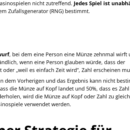
asinospielen nicht zutreffend.
Jedes Spiel ist unabh
em Zufallsgenerator (RNG) bestimmt.
wurf
, bei dem eine Person eine Münze zehnmal wirft
tändlich, wenn eine Person glauben würde, dass der
oder „weil es einfach Zeit wird“, Zahl erscheinen mu
 von dem Vorherigen und das Ergebnis kann nicht bes
ass die Münze auf Kopf landet und 50%, dass es Zahl
erholen, wird die Münze auf Kopf oder Zahl zu gleic
sinospiele verwendet werden.