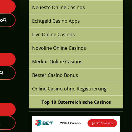
Neueste Online Casinos
no
Echtgeld Casino Apps
Live Online Casinos
Novoline Online Casinos
Merkur Online Casinos
Bester Casino Bonus
Online Casino ohne Registrierung
Top 10 Österreichische Casinos
22Bet Casino
Jetzt Spielen