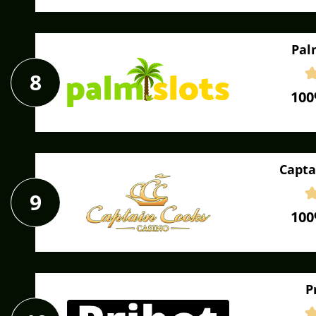
Pal
100
Capta
100
P