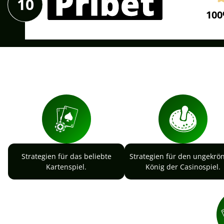
100
Strategien für das beliebte
Strategien für den ungekrö
Kartenspiel.
König der Casinospiel.