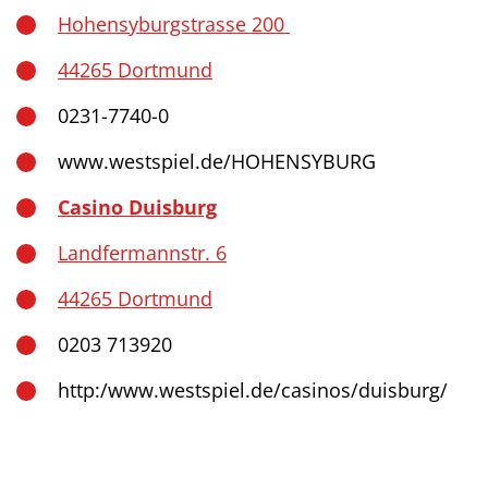
Hohensyburgstrasse 200
44265 Dortmund
0231-7740-0
www.westspiel.de/HOHENSYBURG
Casino Duisburg
Landfermannstr. 6
44265 Dortmund
0203 713920
http:/www.westspiel.de/casinos/duisburg/