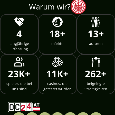
Warum wir?
5
20
+
15
+
langjährige
märkte
autoren
Erfahrung
25
К+
12
К+
300
+
spieler, die bei
casinos, die
beigelegte
uns sind
getestet wurden
Streitigkeiten