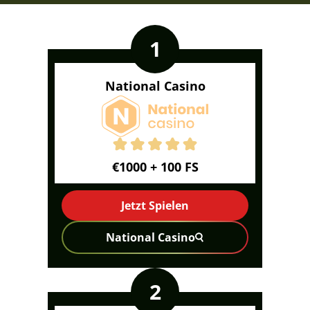
gibt es den Kasinos meist mehrere Räume, in
denen Poker, Roulette, Automatenspiele,
BlackJack und auch andere Spiele angeboten
werden. Die vier genannten, werden Sie mit
hoher Wahrscheinlichkeit antreffen.
National Casino
€1000 + 100 FS
Jetzt Spielen
National Casino