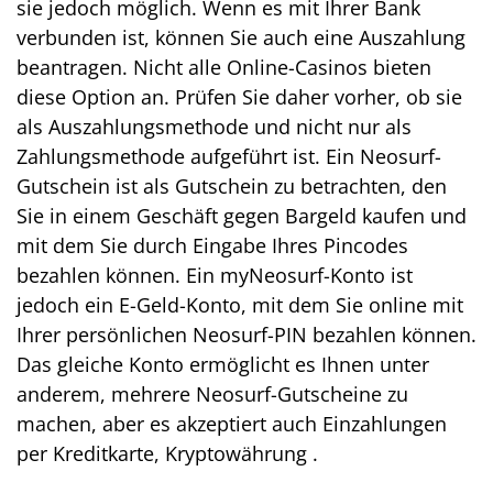
sie jedoch möglich. Wenn es mit Ihrer Bank
verbunden ist, können Sie auch eine Auszahlung
beantragen. Nicht alle Online-Casinos bieten
diese Option an. Prüfen Sie daher vorher, ob sie
als Auszahlungsmethode und nicht nur als
Zahlungsmethode aufgeführt ist. Ein Neosurf-
Gutschein ist als Gutschein zu betrachten, den
Sie in einem Geschäft gegen Bargeld kaufen und
mit dem Sie durch Eingabe Ihres Pincodes
bezahlen können. Ein myNeosurf-Konto ist
jedoch ein E-Geld-Konto, mit dem Sie online mit
Ihrer persönlichen Neosurf-PIN bezahlen können.
Das gleiche Konto ermöglicht es Ihnen unter
anderem, mehrere Neosurf-Gutscheine zu
machen, aber es akzeptiert auch Einzahlungen
per Kreditkarte, Kryptowährung .