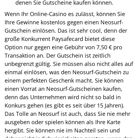
denen Sie Gutscheine kaufen können.
Wenn Ihr Online-Casino es zulässt, können Sie
Ihre Gewinne kostenlos gegen einen Neosurf-
Gutschein einlösen. Das ist sehr cool, denn der
große Konkurrent Paysafecard bietet diese
Option nur gegen eine Gebühr von 7,50 € pro
Transaktion an. Der Gutschein ist zeitlich
unbegrenzt gültig. Sie müssen also nicht alles auf
einmal einlösen, was den Neosurf-Gutschein zu
einem perfekten Geschenk macht. Sie können
einen Vorrat an Neosurf-Gutscheinen kaufen,
denn das Unternehmen wird nicht so bald in
Konkurs gehen (es gibt es seit über 15 Jahren).
Das Tolle an Neosurf ist auch, dass Sie nie mehr
ausgeben oder spielen können als Ihre Karte
hergibt. Sie können nie im Nachteil sein und