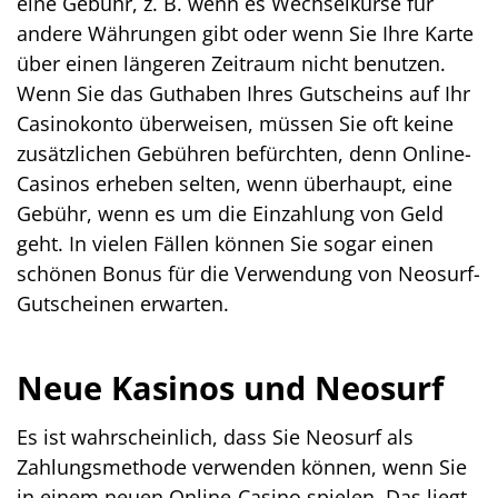
eine Gebühr, z. B. wenn es Wechselkurse für
andere Währungen gibt oder wenn Sie Ihre Karte
über einen längeren Zeitraum nicht benutzen.
Wenn Sie das Guthaben Ihres Gutscheins auf Ihr
Casinokonto überweisen, müssen Sie oft keine
zusätzlichen Gebühren befürchten, denn Online-
Casinos erheben selten, wenn überhaupt, eine
Gebühr, wenn es um die Einzahlung von Geld
geht. In vielen Fällen können Sie sogar einen
schönen Bonus für die Verwendung von Neosurf-
Gutscheinen erwarten.
Neue Kasinos und Neosurf
Es ist wahrscheinlich, dass Sie Neosurf als
Zahlungsmethode verwenden können, wenn Sie
in einem neuen Online-Casino spielen. Das liegt