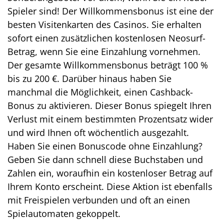
Spieler sind! Der Willkommensbonus ist eine der
besten Visitenkarten des Casinos. Sie erhalten
sofort einen zusätzlichen kostenlosen Neosurf-
Betrag, wenn Sie eine Einzahlung vornehmen.
Der gesamte Willkommensbonus beträgt 100 %
bis zu 200 €. Darüber hinaus haben Sie
manchmal die Möglichkeit, einen Cashback-
Bonus zu aktivieren. Dieser Bonus spiegelt Ihren
Verlust mit einem bestimmten Prozentsatz wider
und wird Ihnen oft wöchentlich ausgezahlt.
Haben Sie einen Bonuscode ohne Einzahlung?
Geben Sie dann schnell diese Buchstaben und
Zahlen ein, woraufhin ein kostenloser Betrag auf
Ihrem Konto erscheint. Diese Aktion ist ebenfalls
mit Freispielen verbunden und oft an einen
Spielautomaten gekoppelt.