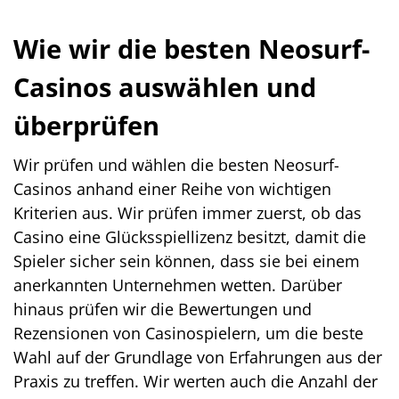
Wie wir die besten Neosurf-
Casinos auswählen und
überprüfen
Wir prüfen und wählen die besten Neosurf-
Casinos anhand einer Reihe von wichtigen
Kriterien aus. Wir prüfen immer zuerst, ob das
Casino eine Glücksspiellizenz besitzt, damit die
Spieler sicher sein können, dass sie bei einem
anerkannten Unternehmen wetten. Darüber
hinaus prüfen wir die Bewertungen und
Rezensionen von Casinospielern, um die beste
Wahl auf der Grundlage von Erfahrungen aus der
Praxis zu treffen. Wir werten auch die Anzahl der