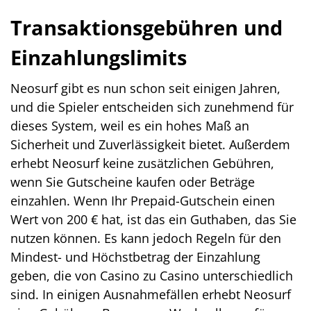
Transaktionsgebühren und
Einzahlungslimits
Neosurf gibt es nun schon seit einigen Jahren,
und die Spieler entscheiden sich zunehmend für
dieses System, weil es ein hohes Maß an
Sicherheit und Zuverlässigkeit bietet. Außerdem
erhebt Neosurf keine zusätzlichen Gebühren,
wenn Sie Gutscheine kaufen oder Beträge
einzahlen. Wenn Ihr Prepaid-Gutschein einen
Wert von 200 € hat, ist das ein Guthaben, das Sie
nutzen können. Es kann jedoch Regeln für den
Mindest- und Höchstbetrag der Einzahlung
geben, die von Casino zu Casino unterschiedlich
sind. In einigen Ausnahmefällen erhebt Neosurf