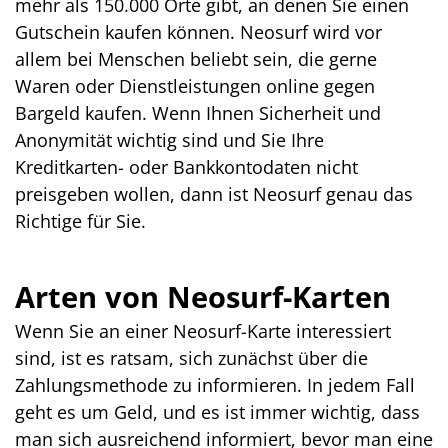
mehr als 150.000 Orte gibt, an denen Sie einen
Gutschein kaufen können. Neosurf wird vor
allem bei Menschen beliebt sein, die gerne
Waren oder Dienstleistungen online gegen
Bargeld kaufen. Wenn Ihnen Sicherheit und
Anonymität wichtig sind und Sie Ihre
Kreditkarten- oder Bankkontodaten nicht
preisgeben wollen, dann ist Neosurf genau das
Richtige für Sie.
Arten von Neosurf-Karten
Wenn Sie an einer Neosurf-Karte interessiert
sind, ist es ratsam, sich zunächst über die
Zahlungsmethode zu informieren. In jedem Fall
geht es um Geld, und es ist immer wichtig, dass
man sich ausreichend informiert, bevor man eine