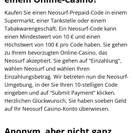
Kaufen Sie einen Neosurf-Prepaid-Code in einem
Supermarkt, einer Tankstelle oder einem
Tabakwarengeschäft. Ein Neosurf-Code kann
einen Mindestwert von 10 € und einen
Höchstwert von 100 € pro Code haben. Sie gehen
zu Ihrem bevorzugten Online-Casino, das
Neosurf akzeptiert. Sie gehen auf "Einzahlung",
wählen Neosurf und wählen Ihren
Einzahlungsbetrag. Wir betreten nun die Neosurf-
Umgebung, in der Sie Ihren 10-stelligen Code
eingeben und auf "Submit Payment" klicken.
Herzlichen Glückwunsch, Sie haben soeben Geld
auf Ihr Neosurf Casino-Konto überwiesen.
Anonym, aber nicht ganz.