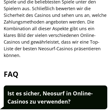
Spiele und die beliebtesten Spiele unter den
Spielern aus. Schließlich bewerten wir die
Sicherheit des Casinos und sehen uns an, welche
Zahlungsmethoden angeboten werden. Die
Kombination all dieser Aspekte gibt uns ein
klares Bild der vielen verschiedenen Online-
Casinos und gewährleistet, dass wir eine Top-
Liste der besten Neosurf-Casinos präsentieren
können.
FAQ
Іst еs sісhеr, Nеоsurf іn Оnlіnе-
Саsіnоs zu vеrwеndеn?