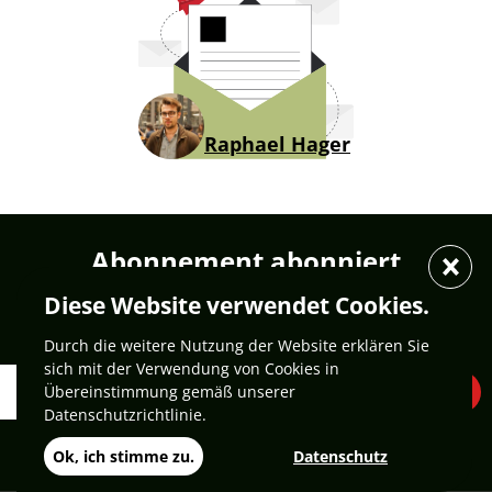
Raphael Hager
Abonnement abonniert
Diese Website verwendet Cookies.
Durch die weitere Nutzung der Website erklären Sie
sich mit der Verwendung von Cookies in
Warum wir?
Übereinstimmung gemäß unserer
€1000 + 100 FS
Zum Anbieter
Datenschutzrichtlinie.
Ok, ich stimme zu.
Datenschutz