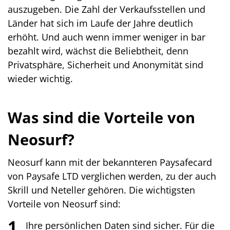
auszugeben. Die Zahl der Verkaufsstellen und
Länder hat sich im Laufe der Jahre deutlich
erhöht. Und auch wenn immer weniger in bar
bezahlt wird, wächst die Beliebtheit, denn
Privatsphäre, Sicherheit und Anonymität sind
wieder wichtig.
Was sind die Vorteile von
Neosurf?
Neosurf kann mit der bekannteren Paysafecard
von Paysafe LTD verglichen werden, zu der auch
Skrill und Neteller gehören. Die wichtigsten
Vorteile von Neosurf sind:
Ihre persönlichen Daten sind sicher. Für die