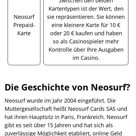
zwischen den beiden
Kartentypen ist der Wert, den
Neosurf
sie repräsentieren. Sie können
Prepaid-
eine kleinere Karte für 10 €
Karte
oder 20 € kaufen und haben
so als Casinospieler mehr
Kontrolle über Ihre Ausgaben
im Casino.
Die Geschichte von Neosurf?
Neosurf wurde im Jahr 2004 eingeführt. Die
Muttergesellschaft heißt Neosurf Cards SAS und
hat ihren Hauptsitz in Paris, Frankreich. Neosurf
gibt es seit über 15 Jahren und hat sich als
zuverlässige Möglichkeit etabliert, online Geld