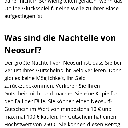
daher nicht in Schwierigkeiten geraten, wenn das
Online-Glücksspiel für eine Weile zu Ihrer Blase
aufgestiegen ist.
Was sind die Nachteile von
Neosurf?
Der größte Nachteil von Neosurf ist, dass Sie bei
Verlust Ihres Gutscheins Ihr Geld verlieren. Dann
gibt es keine Möglichkeit, Ihr Geld
zurückzubekommen. Verlieren Sie Ihren
Gutschein nicht und machen Sie eine Kopie für
den Fall der Fälle. Sie können einen Neosurf-
Gutschein im Wert von mindestens 10 € und
maximal 100 € kaufen. Ihr Gutschein hat einen
Höchstwert von 250 €. Sie können diesen Betrag