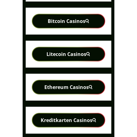
Bitcoin Casinos
Litecoin Casinos
Ethereum Casinos
Kreditkarten Casinos