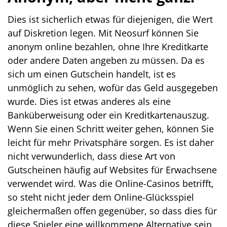
Dies ist sicherlich etwas für diejenigen, die Wert
auf Diskretion legen. Mit Neosurf können Sie
anonym online bezahlen, ohne Ihre Kreditkarte
oder andere Daten angeben zu müssen. Da es
sich um einen Gutschein handelt, ist es
unmöglich zu sehen, wofür das Geld ausgegeben
wurde. Dies ist etwas anderes als eine
Banküberweisung oder ein Kreditkartenauszug.
Wenn Sie einen Schritt weiter gehen, können Sie
leicht für mehr Privatsphäre sorgen. Es ist daher
nicht verwunderlich, dass diese Art von
Gutscheinen häufig auf Websites für Erwachsene
verwendet wird. Was die Online-Casinos betrifft,
so steht nicht jeder dem Online-Glücksspiel
gleichermaßen offen gegenüber, so dass dies für
diese Spieler eine willkommene Alternative sein