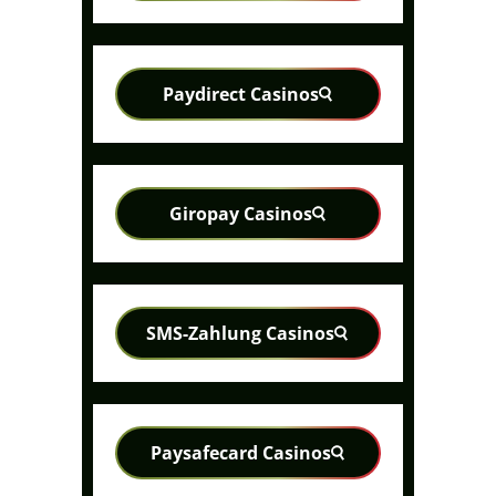
Paydirect Casinos
Giropay Casinos
SMS-Zahlung Casinos
Paysafecard Casinos