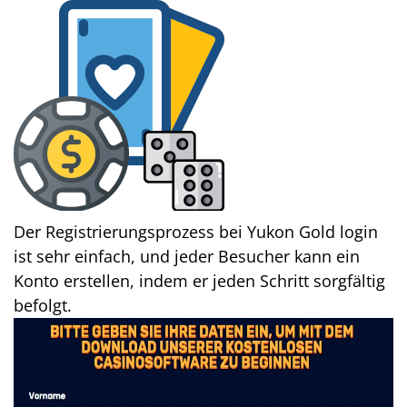
Der Registrierungsprozess bei Yukon Gold login
ist sehr einfach, und jeder Besucher kann ein
Konto erstellen, indem er jeden Schritt sorgfältig
befolgt.