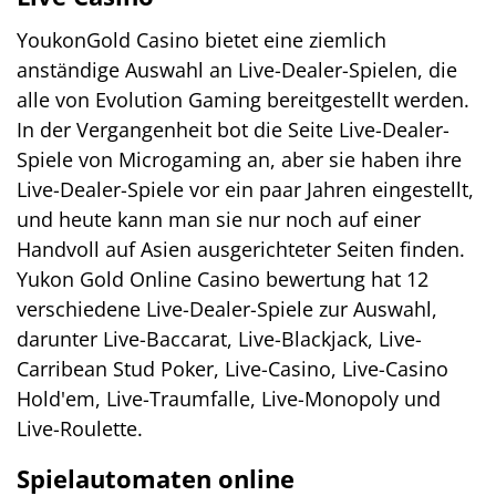
YoukonGold Casino bietet eine ziemlich
anständige Auswahl an Live-Dealer-Spielen, die
alle von Evolution Gaming bereitgestellt werden.
In der Vergangenheit bot die Seite Live-Dealer-
Spiele von Microgaming an, aber sie haben ihre
Live-Dealer-Spiele vor ein paar Jahren eingestellt,
und heute kann man sie nur noch auf einer
Handvoll auf Asien ausgerichteter Seiten finden.
Yukon Gold Online Casino bewertung hat 12
verschiedene Live-Dealer-Spiele zur Auswahl,
darunter Live-Baccarat, Live-Blackjack, Live-
Carribean Stud Poker, Live-Casino, Live-Casino
Hold'em, Live-Traumfalle, Live-Monopoly und
Live-Roulette.
Spielautomaten online