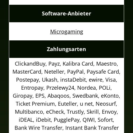
Software-Anbieter
Microgaming
Zahlungsarten
ClickandBuy, Payz, Kalibra Card, Maestro,
MasterCard, Neteller, PayPal, Paysafe Card,
Postepay, Ukash, instaDebit, ewire, Visa,
Entropay, Przelewy24, Nordea, POLi,
Giropay, EPS, Abaqoos, Swedbank, eKonto,
Ticket Premium, Euteller, u net, Neosurf,
Multibanco, eCheck, Trustly, Skrill, Envoy,
iDEAL, iDebit, PugglePay, QIWI, Sofort,
Bank Wire Transfer, Instant Bank Transfer