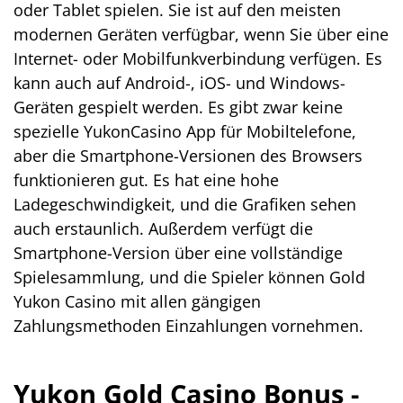
oder Tablet spielen. Sie ist auf den meisten
modernen Geräten verfügbar, wenn Sie über eine
Internet- oder Mobilfunkverbindung verfügen. Es
kann auch auf Android-, iOS- und Windows-
Geräten gespielt werden. Es gibt zwar keine
spezielle YukonCasino App für Mobiltelefone,
aber die Smartphone-Versionen des Browsers
funktionieren gut. Es hat eine hohe
Ladegeschwindigkeit, und die Grafiken sehen
auch erstaunlich. Außerdem verfügt die
Smartphone-Version über eine vollständige
Spielesammlung, und die Spieler können Gold
Yukon Casino mit allen gängigen
Zahlungsmethoden Einzahlungen vornehmen.
Yukon Gold Casino Bonus -