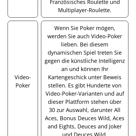
Französisches Roulette und
Multiplayer-Roulette.
Wenn Sie Poker mögen,
werden Sie auch Video-Poker
lieben. Bei diesem
dynamischen Spiel treten Sie
gegen die künstliche Intelligenz
an und können Ihr
Video-
Kartengeschick unter Beweis
Poker
stellen. Es gibt Hunderte von
Video-Poker-Varianten und auf
dieser Plattform stehen über
30 zur Auswahl, darunter All
Aces, Bonus Deuces Wild, Aces
and Eights, Deuces and Joker
und Deuces Wild.