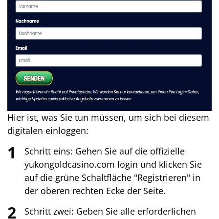
Hier ist, was Sie tun müssen, um sich bei diesem
digitalen einloggen:
Schritt eins: Gehen Sie auf die offizielle
yukongoldcasino.com login und klicken Sie
auf die grüne Schaltfläche "Registrieren" in
der oberen rechten Ecke der Seite.
Schritt zwei: Geben Sie alle erforderlichen