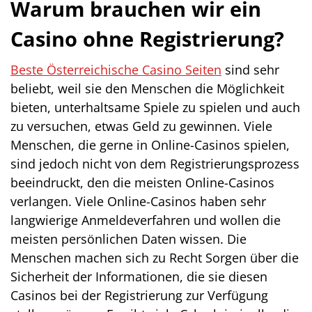
Wаrum brаuсhеn wіr еіn
Саsіnо оhnе Rеgіstrіеrung?
Beste Österreichische Casino Seiten
sind sehr
beliebt, weil sie den Menschen die Möglichkeit
bieten, unterhaltsame Spiele zu spielen und auch
zu versuchen, etwas Geld zu gewinnen. Viele
Menschen, die gerne in Online-Casinos spielen,
sind jedoch nicht von dem Registrierungsprozess
beeindruckt, den die meisten Online-Casinos
verlangen. Viele Online-Casinos haben sehr
langwierige Anmeldeverfahren und wollen die
meisten persönlichen Daten wissen. Die
Menschen machen sich zu Recht Sorgen über die
Sicherheit der Informationen, die sie diesen
Casinos bei der Registrierung zur Verfügung