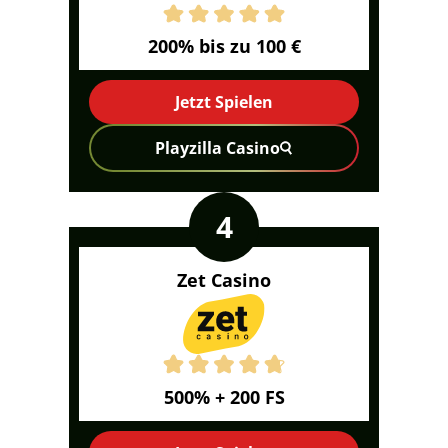
200% bis zu 100 €
Jetzt Spielen
Playzilla Casino
Zet Casino
500% + 200 FS