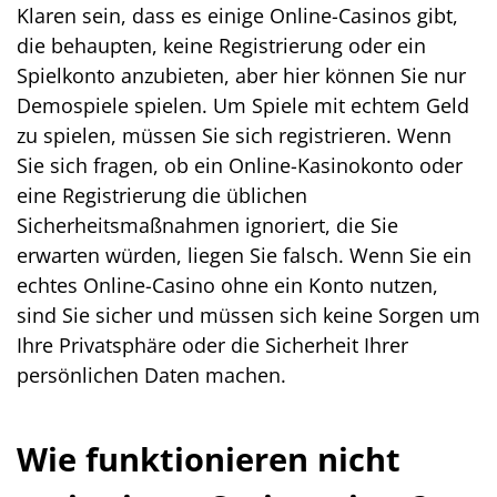
Klaren sein, dass es einige Online-Casinos gibt,
die behaupten, keine Registrierung oder ein
Spielkonto anzubieten, aber hier können Sie nur
Demospiele spielen. Um Spiele mit echtem Geld
zu spielen, müssen Sie sich registrieren. Wenn
Sie sich fragen, ob ein Online-Kasinokonto oder
eine Registrierung die üblichen
Sicherheitsmaßnahmen ignoriert, die Sie
erwarten würden, liegen Sie falsch. Wenn Sie ein
echtes Online-Casino ohne ein Konto nutzen,
sind Sie sicher und müssen sich keine Sorgen um
Ihre Privatsphäre oder die Sicherheit Ihrer
persönlichen Daten machen.
Wіе funktіоnіеrеn nісht