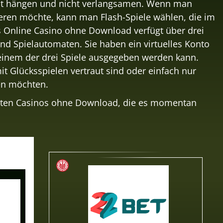
icht hängen und nicht verlangsamen. Wenn man
ieren möchte, kann man Flash-Spiele wählen, die im
 Online Casino ohne Download verfügt über drei
und Spielautomaten. Sie haben ein virtuelles Konto
einem der drei Spiele ausgegeben werden kann.
mit Glücksspielen vertraut sind oder einfach nur
gen möchten.
besten Casinos ohne Download, die es momentan