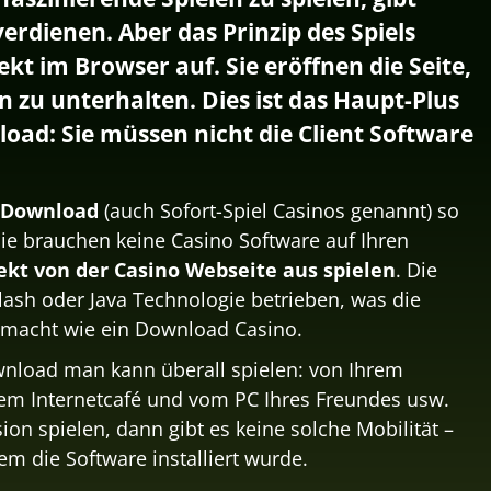
erdienen. Aber das Prinzip des Spiels
rekt im Browser auf. Sie eröffnen die Seite,
 zu unterhalten. Dies ist das Haupt-Plus
oad: Sie müssen nicht die Client Software
 Download
(auch Sofort-Spiel Casinos genannt) so
. Sie brauchen keine Casino Software auf Ihren
ekt von der Casino Webseite aus spielen
. Die
lash oder Java Technologie betrieben, was die
 macht wie ein Download Casino.
ownload man kann überall spielen: von Ihrem
m Internetcafé und vom PC Ihres Freundes usw.
on spielen, dann gibt es keine solche Mobilität –
 die Software installiert wurde.