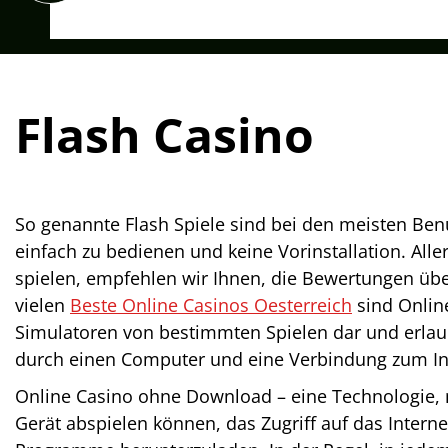
Flash Casino
So genannte Flash Spiele sind bei den meisten Benut
einfach zu bedienen und keine Vorinstallation. All
spielen, empfehlen wir Ihnen, die Bewertungen über
vielen
Beste Online Casinos Oesterreich
sind Online
Simulatoren von bestimmten Spielen dar und erlau
durch einen Computer und eine Verbindung zum In
Online Casino ohne Download – eine Technologie, 
Gerät abspielen können, das Zugriff auf das Internet