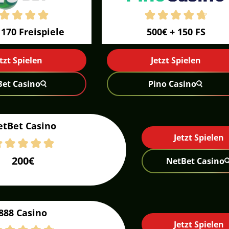
 170 Freispiele
500€ + 150 FS
etzt Spielen
Jetzt Spielen
Bet Casino
Pino Casino
tBet Casino
Jetzt Spielen
200€
NetBet Casino
888 Casino
Jetzt Spielen