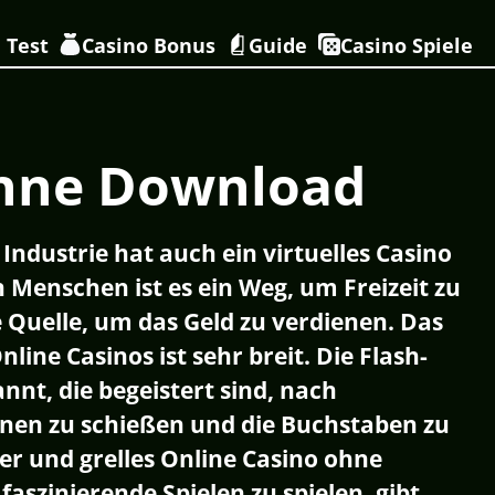
 Test
Casino Bonus
Guide
Casino Spiele
ohne Download
Industrie hat auch ein virtuelles Casino
 Menschen ist es ein Weg, um Freizeit zu
ne Quelle, um das Geld zu verdienen. Das
line Casinos ist sehr breit. Die Flash-
nnt, die begeistert sind, nach
nnen zu schießen und die Buchstaben zu
er und grelles Online Casino ohne
aszinierende Spielen zu spielen, gibt