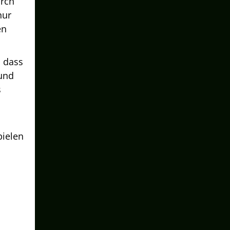
urch
nur
en
, dass
und
s
pielen