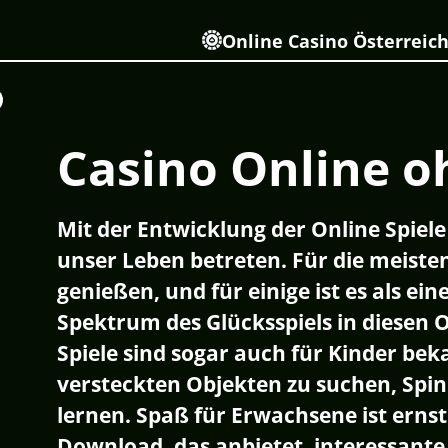
Online Casino Österreich
Casino Online 
Mit der Entwicklung der Online Spiele 
unser Leben betreten. Für die meisten
genießen, und für einige ist es als ei
Spektrum des Glücksspiels in diesen On
Spiele sind sogar auch für Kinder beka
versteckten Objekten zu suchen, Spi
lernen. Spaß für Erwachsene ist ernst
Download, das anbietet, interessante f