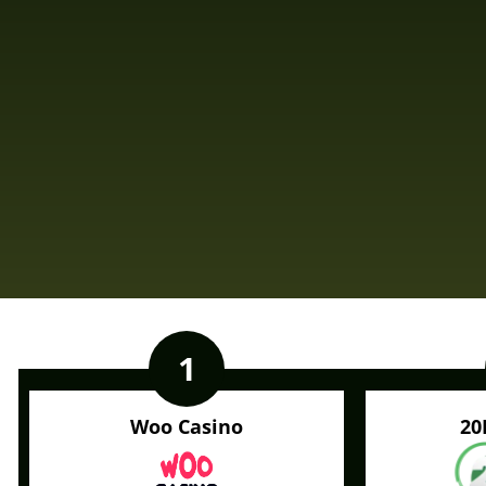
Woo Casino
20