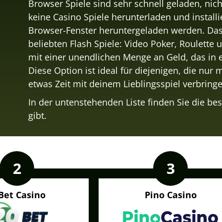
Browser Spiele sind sehr schnell geladen, n
keine Casino Spiele herunterladen und install
Browser-Fenster heruntergeladen werden. Das
beliebten Flash Spiele: Video Poker, Roulette 
mit einer unendlichen Menge an Geld, das in 
Diese Option ist ideal für diejenigen, die nur 
etwas Zeit mit deinem Lieblingsspiel verbrin
In der untenstehenden Liste finden Sie die 
gibt.
Bet Casino
Pino Casino