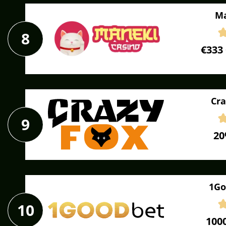
Ma
€333 
Cra
20
1Go
1000