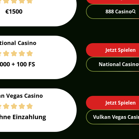
€1500
888 Casino
tional Casino
Jetzt Spielen
000 + 100 FS
National Casino
an Vegas Casino
Jetzt Spielen
ohne Einzahlung
Vulkan Vegas Casi