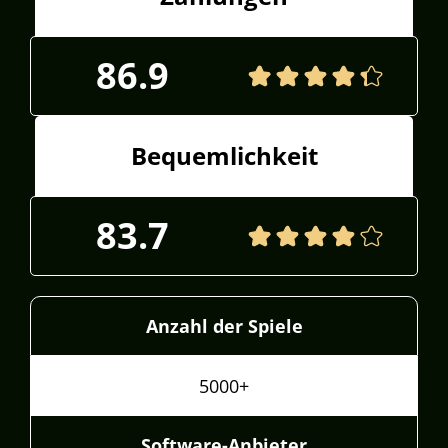
86.9
Bequemlichkeit
83.7
Anzahl der Spiele
5000+
Software-Anbieter