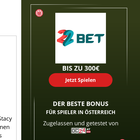
BIS ZU 300€
Jetzt Spielen
DER BESTE BONUS
FÜR SPIELER IN ÖSTERREICH
Stасу
Zugelassen und getestet von
nnеn
s