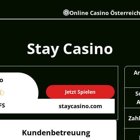
Online Casino Österreich
Stay Casino
An
o
Jetzt Spielen
S
A
FS
staycasino.com
Zah
Kundenbetreuung