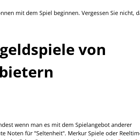
önnen mit dem Spiel beginnen. Vergessen Sie nicht, d
tgeldspiele von
bietern
umindest wenn man es mit dem Spielangebot anderer
te Noten für "Seltenheit". Merkur Spiele oder Reeltim