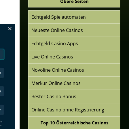
Obere Seiten
Echtgeld Spielautomaten
Neueste Online Casinos
Echtgeld Casino Apps
Live Online Casinos
Novoline Online Casinos
Merkur Online Casinos
Bester Casino Bonus
Online Casino ohne Registrierung
Top 10 Österreichische Casinos