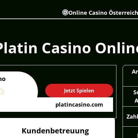
Online Casino Österreich
Platin Casino Onlin
An
no
Jetzt Spielen
S
A
platincasino.com
Zah
Kundenbetreuung