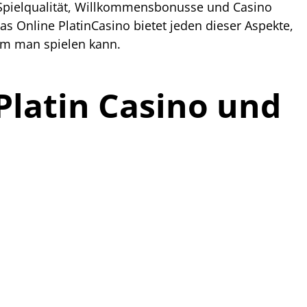
 Spielqualität, Willkommensbonusse und Casino
 Online PlatinCasino bietet jeden dieser Aspekte,
dem man spielen kann.
 Platin Casino und