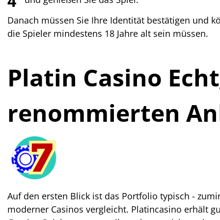
Danach müssen Sie Ihre Identität bestätigen und k
die Spieler mindestens 18 Jahre alt sein müssen.
Platin Casino Ech
renommierten An
Auf den ersten Blick ist das Portfolio typisch - z
moderner Casinos vergleicht. Platincasino erhält gu