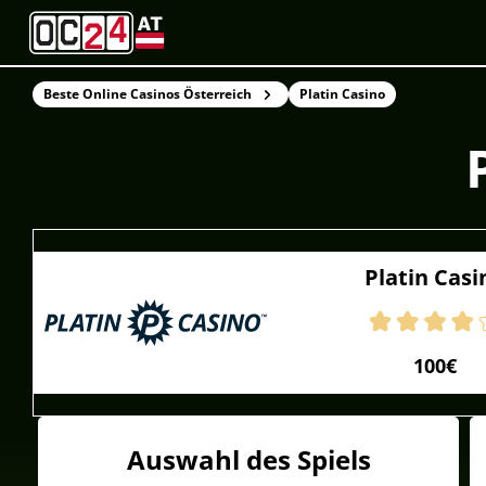
Beste Online Casinos Österreich
Platin Casino
Platin Casi
100€
Auswahl des Spiels