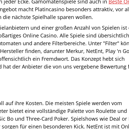
n jeder Ecke. Gamomatenspiele sind auch in
Beste O
Angebot macht Platincasino besonders attraktiv, vor a
 die nächste Spielhalle sparen wollen.
ielanbietern und einer großen Anzahl von Spielen ist
ßartiges Online Casino. Alle Spiele sind übersichtlic
automaten und andere Filterbereiche. Unter "Filter" k
Hersteller finden, darunter Merkur, NetEnt, Play 'n G
ffensichtlich ein Fremdwort. Das Konzept hebt sich
d hat der Anbieter die von uns vergebene Bewertung 
ll auf ihre Kosten. Die meisten Spiele werden vom
er bietet eine vollständige Palette von Roulette und
 Sic Bo und Three-Card Poker. Spielshows wie Deal or
sorgen für einen besonderen Kick. NetEnt ist mit On