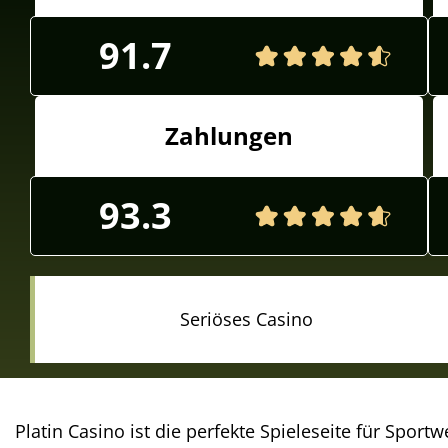
91.7
Zahlungen
93.3
Seriöses Casino
Platin Casino ist die perfekte Spieleseite für Spor