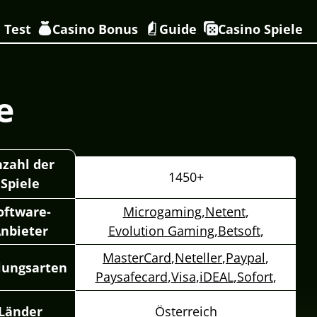
 Test
Casino Bonus
Guide
Casino Spiele
e
zahl der
1450+
Spiele
oftware-
Microgaming
,
Netent
,
nbieter
Evolution Gaming
,
Betsoft
,
Play'n GO
,
iSoftBet
,
Quickspin
,
MasterCard
,
Neteller
,
Paypal
,
lungsarten
Yggdrasil Gaming
,
Paysafecard
,
Visa
,
iDEAL
,
Sofort
,
Big Time Gaming
,
Endorphina
,
QIWI
,
Trustly
,
Skrill
,
dotpay
,
TrustPay
Reel Time Gaming
,
Pragmatic Play
,
Länder
Österreich
,
WebMoney
,
Apple Pay
,
MuchBetter