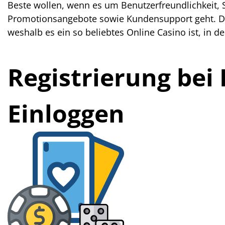
Beste wollen, wenn es um Benutzerfreundlichkeit,
Promotionsangebote sowie Kundensupport geht. Das
weshalb es ein so beliebtes Online Casino ist, in 
Registrierung bei
Einloggen