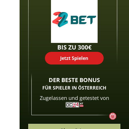
BIS ZU 300€
Jetzt Spielen
DER BESTE BONUS
FÜR SPIELER IN ÖSTERREICH
Zugelassen und getestet von