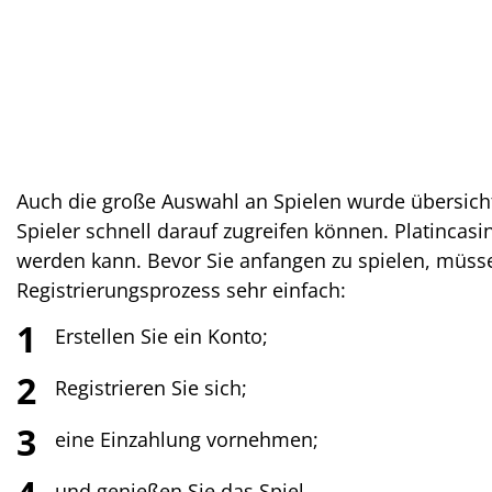
Auch die große Auswahl an Spielen wurde übersichtl
Spieler schnell darauf zugreifen können. Platincasi
werden kann. Bevor Sie anfangen zu spielen, müssen
Registrierungsprozess sehr einfach:
Erstellen Sie ein Konto;
Registrieren Sie sich;
eine Einzahlung vornehmen;
und genießen Sie das Spiel.