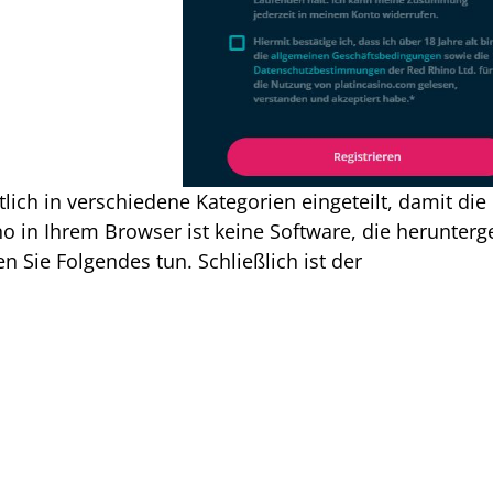
ich in verschiedene Kategorien eingeteilt, damit die
no in Ihrem Browser ist keine Software, die herunter
 Sie Folgendes tun. Schließlich ist der