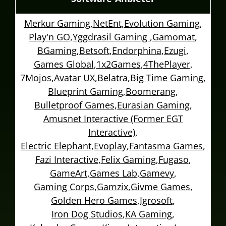
Merkur Gaming
,
NetEnt
,
Evolution Gaming
,
Play'n GO
,
Yggdrasil Gaming
,
Gamomat
,
BGaming
,
Betsoft
,
Endorphina
,
Ezugi
,
Games Global
,
1x2Games
,
4ThePlayer
,
7Mojos
,
Avatar UX
,
Belatra
,
Big Time Gaming
,
Blueprint Gaming
,
Boomerang
,
Bulletproof Games
,
Eurasian Gaming
,
Amusnet Interactive (Former EGT
Interactive)
,
Electric Elephant
,
Evoplay
,
Fantasma Games
,
Fazi Interactive
,
Felix Gaming
,
Fugaso
,
GameArt
,
Games Lab
,
Gamevy
,
Gaming Corps
,
Gamzix
,
Givme Games
,
Golden Hero Games
,
Igrosoft
,
Iron Dog Studios
,
KA Gaming
,