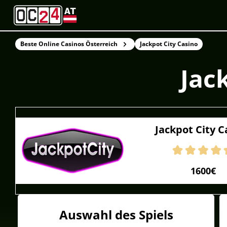
Beste Online Casinos Österreich
Jackpot City Casino
Jac
Jackpot City C
1600€
Auswahl des Spiels