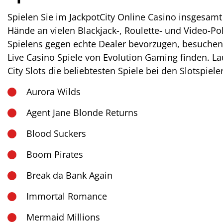
Spielen Sie im JackpotCity Online Casino insgesamt 
Hände an vielen Blackjack-, Roulette- und Video-Po
Spielens gegen echte Dealer bevorzugen, besuchen S
Live Casino Spiele von Evolution Gaming finden. L
City Slots die beliebtesten Spiele bei den Slotspiele
Aurora Wilds
Agent Jane Blonde Returns
Blood Suckers
Boom Pirates
Break da Bank Again
Immortal Romance
Mermaid Millions