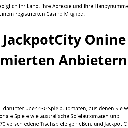
 lediglich ihr Land, ihre Adresse und ihre Handynumm
inem registrierten Casino Mitglied.
i JackpotCity Onine
mierten Anbietern
an, darunter über 430 Spielautomaten, aus denen Sie 
ionale Spiele wie australische Spielautomaten und
 70 verschiedene Tischspiele genießen, und Jackpot Ci