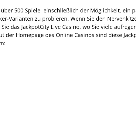
über 500 Spiele, einschließlich der Möglichkeit, ein p
ker-Varianten zu probieren. Wenn Sie den Nervenkitz
ie das JackpotCity Live Casino, wo Sie viele aufrege
aut der Homepage des Online Casinos sind diese Jack
rn: