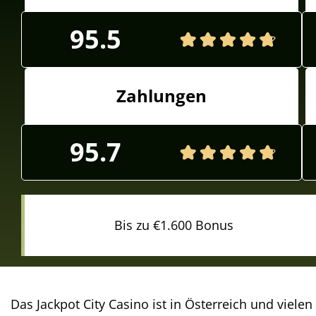
95.5
Zahlungen
95.7
Bis zu €1.600 Bonus
Das Jackpot City Casino ist in Österreich und viel