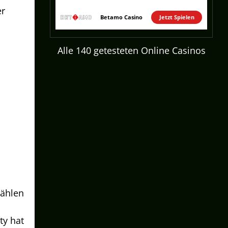
er
Betamo Casino
Jetzt Spielen
Alle 140 getesteten Online Casinos
wählen
ty hat