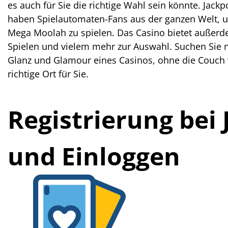
es auch für Sie die richtige Wahl sein könnte. Jackp
haben Spielautomaten-Fans aus der ganzen Welt, um
Mega Moolah zu spielen. Das Casino bietet außerd
Spielen und vielem mehr zur Auswahl. Suchen Sie
Glanz und Glamour eines Casinos, ohne die Couch v
richtige Ort für Sie.
Registrierung bei
und Einloggen