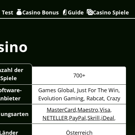
 Test
Casino Bonus
Guide
Casino Spiele
sino
zahl der
700+
Spiele
oftware-
Games Global, Just For The Win,
nbieter
Evolution Gaming, Rabcat, Crazy
Tooth Studio, Foxium, Snowborn
MasterCard
,
Maestro
,
Visa
,
lungsarten
Games
NETELLER
,
PayPal
,
Skrill
,
iDeal
,
paysafecard
,
Trustly
,
Länder
Österreich
Citadel Instant Banking
,
Postepay
,