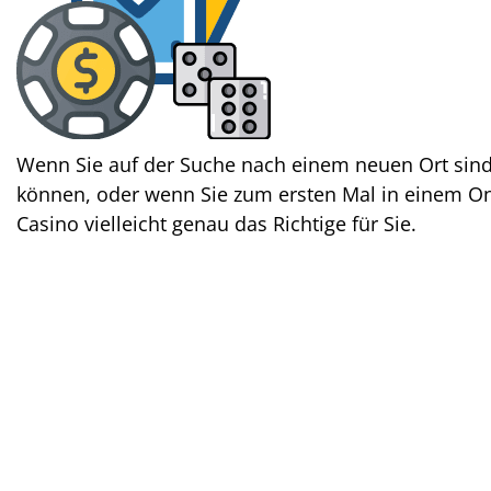
Wenn Sie auf der Suche nach einem neuen Ort sind,
können, oder wenn Sie zum ersten Mal in einem Onl
Casino vielleicht genau das Richtige für Sie.