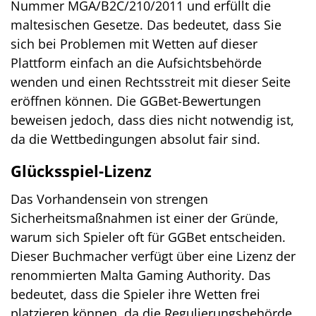
Nummer MGA/B2C/210/2011 und erfüllt die
maltesischen Gesetze. Das bedeutet, dass Sie
sich bei Problemen mit Wetten auf dieser
Plattform einfach an die Aufsichtsbehörde
wenden und einen Rechtsstreit mit dieser Seite
eröffnen können. Die GGBet-Bewertungen
beweisen jedoch, dass dies nicht notwendig ist,
da die Wettbedingungen absolut fair sind.
Glücksspiel-Lizenz
Das Vorhandensein von strengen
Sicherheitsmaßnahmen ist einer der Gründe,
warum sich Spieler oft für GGBet entscheiden.
Dieser Buchmacher verfügt über eine Lizenz der
renommierten Malta Gaming Authority. Das
bedeutet, dass die Spieler ihre Wetten frei
platzieren können, da die Regulierungsbehörde