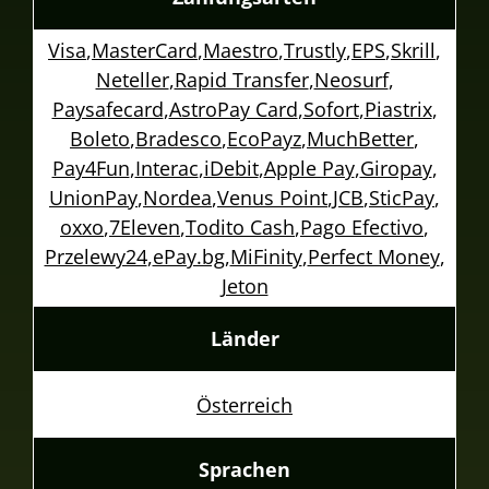
Visa
,
MasterCard
,
Maestro
,
Trustly
,
EPS
,
Skrill
,
Neteller
,
Rapid Transfer
,
Neosurf
,
Paysafecard
,
AstroPay Card
,
Sofort
,
Piastrix
,
Boleto
,
Bradesco
,
EcoPayz
,
MuchBetter
,
Pay4Fun
,
Interac
,
iDebit
,
Apple Pay
,
Giropay
,
UnionPay
,
Nordea
,
Venus Point
,
JCB
,
SticPay
,
oxxo
,
7Eleven
,
Todito Cash
,
Pago Efectivo
,
Przelewy24
,
ePay.bg
,
MiFinity
,
Perfect Money
,
Jeton
Länder
Österreich
Sprachen