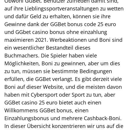
Obwohl GGBet. Benutzer zufrieden damit sind,
auf ihre Lieblingssportveranstaltungen zu wetten
und dafür Geld zu erhalten, können sie ihre
Gewinne dank der GGBet bonus code 25 euro
und GGbet casino bonus ohne einzahlung
maximieren 2021. Werbeaktionen und Boni sind
ein wesentlicher Bestandteil dieses
Buchmachers. Die Spieler haben viele
Möglichkeiten, Boni zu gewinnen, aber um dies
zu tun, müssen sie bestimmte Bedingungen
erfüllen, die GGBet verlangt. Es gibt derzeit viele
Boni auf dieser Website, und die meisten davon
haben mit Cybersport oder Sport zu tun, aber
GGBet casino 25 euro bietet auch einen
Willkommens GGBet bonus, einen
Einzahlungsbonus und mehrere Cashback-Boni.
In dieser Übersicht konzentrieren wir uns auf die