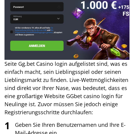
Seite Gg.bet Casino login aufgelistet sind, was es
einfach macht, sein Lieblingsspiel oder seinen
Lieblingsmarkt zu finden. Live-Wettmöglichkeiten
sind direkt vor Ihrer Nase, was bedeutet, dass es
eine großartige Website GGbet casino login für
Neulinge ist. Zuvor müssen Sie jedoch einige
Registrierungsschritte durchlaufen:
Geben Sie Ihren Benutzernamen und Ihre E-
Mail-Adresse ein.