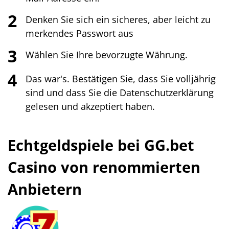
Denken Sie sich ein sicheres, aber leicht zu
merkendes Passwort aus
Wählen Sie Ihre bevorzugte Währung.
Das war's. Bestätigen Sie, dass Sie volljährig
sind und dass Sie die Datenschutzerklärung
gelesen und akzeptiert haben.
Echtgeldspiele bei GG.bet
Casino von renommierten
Anbietern