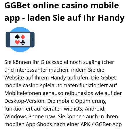
GGBet online casino mobile
app - laden Sie auf Ihr Handy
Sie können Ihr Glücksspiel noch zugänglicher
und interessanter machen, indem Sie die
Website auf Ihrem Handy aufrufen. Die GGbet
mobile casino spielautomaten funktioniert auf
Mobiltelefonen genauso reibungslos wie auf der
Desktop-Version. Die mobile Optimierung
funktioniert auf Geräten wie iOS, Android,
Windows Phone usw. Sie können auch in Ihren
mobilen App-Shops nach einer APK / GGBet-App