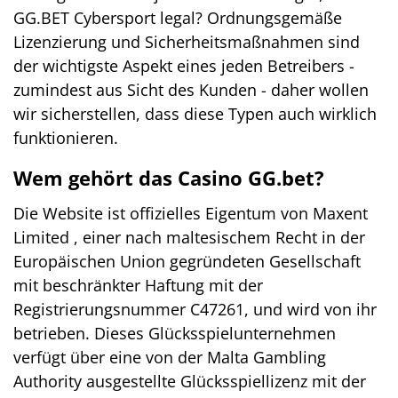
GG.BET Cybersport legal? Ordnungsgemäße
Lizenzierung und Sicherheitsmaßnahmen sind
der wichtigste Aspekt eines jeden Betreibers -
zumindest aus Sicht des Kunden - daher wollen
wir sicherstellen, dass diese Typen auch wirklich
funktionieren.
Wem gehört das Casino GG.bet?
Die Website ist offizielles Eigentum von Maxent
Limited , einer nach maltesischem Recht in der
Europäischen Union gegründeten Gesellschaft
mit beschränkter Haftung mit der
Registrierungsnummer C47261, und wird von ihr
betrieben. Dieses Glücksspielunternehmen
verfügt über eine von der Malta Gambling
Authority ausgestellte Glücksspiellizenz mit der