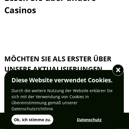
Casinos
MÖCHTEN SIE ALS ERSTER ÜBER
UNSERE AKTUALISIERUNGEN
INFORMIERT WERDEN?
Diese Website verwendet Cookies.
Durch die weitere Nutzung der Website erklären Sie
sich mit der Verwendung von Cookies in
Übereinstimmung gemäß unserer
Datenschutzrichtlinie.
Ok, ich stimme zu.
Datenschutz
Raphael Hager