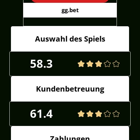
gg.bet
Auswahl des Spiels
58.3
Kundenbetreuung
61.4
Zahlungen