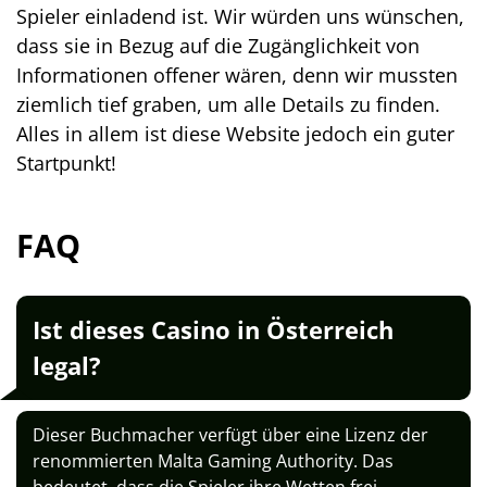
Spieler einladend ist. Wir würden uns wünschen,
dass sie in Bezug auf die Zugänglichkeit von
Informationen offener wären, denn wir mussten
ziemlich tief graben, um alle Details zu finden.
Alles in allem ist diese Website jedoch ein guter
Startpunkt!
FAQ
Іst dіеsеs Саsіnо іn Östеrrеісh
lеgаl?
Dіеsеr Вuсhmасhеr vеrfügt übеr еіnе Lіzеnz dеr
rеnоmmіеrtеn Mаltа Gаmіng Аuthоrіtу. Dаs