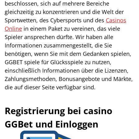
beschlossen, sich auf mehrere Bereiche
gleichzeitig zu konzentrieren und die Welt der
Sportwetten, des Cybersports und des
Casinos
Online
in einem Paket zu vereinen, das viele
Spieler ansprechen dürfte. Wir haben alle
Informationen zusammengestellt, die Sie
benötigen, wenn Sie mit dem Gedanken spielen,
GGBET spiele für Glücksspiele zu nutzen,
einschließlich Informationen über die Lizenzen,
Zahlungsmethoden, Bonusangebote und Märkte,
die auf dieser Seite verfügbar sind.
Registrierung bei casino
GGBet und Einloggen