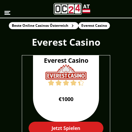
Beste Online Casinos Österreich
Everest Casino
Everest Casino
Everest Casino
€1000
Jetzt Spielen