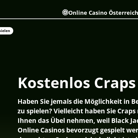
Online Casino Österreich
pielen
Kostenlos Craps
Haben Sie jemals die Möglichkeit in B
zu spielen? Vielleicht haben Sie Crap
Ihnen das Übel nehmen, weil Black Ja
Online Casinos bevorzugt gespielt wer