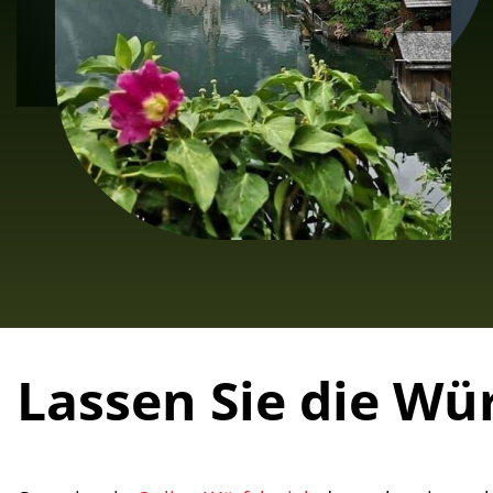
Lassen Sie die Wür