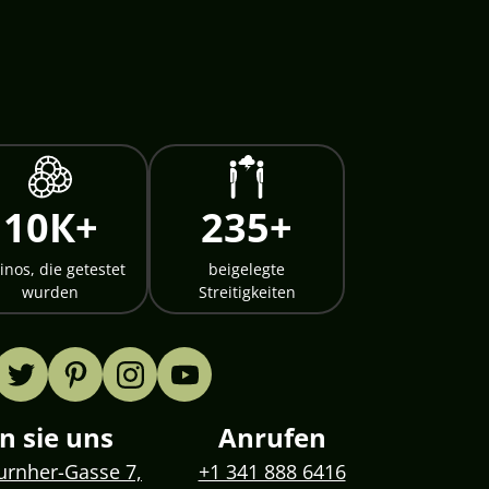
12
К+
300
+
inos, die getestet
beigelegte
wurden
Streitigkeiten
n sie uns
Anrufen
urnher-Gasse 7,
+1 341 888 6416