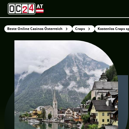
Beste Online Casinos Österreich
Craps
Kostenlos Craps s