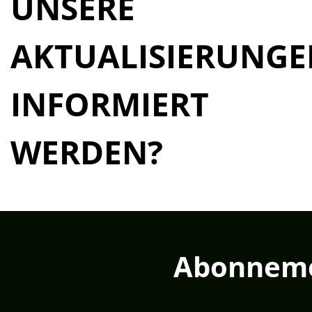
UNSERE
AKTUALISIERUNG
INFORMIERT
WERDEN?
Abonneme