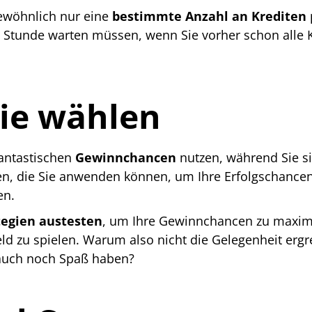
gewöhnlich nur eine
bestimmte Anzahl an Krediten
n Stunde warten müssen, wenn Sie vorher schon alle 
gie wählen
fantastischen
Gewinnchancen
nutzen, während Sie si
ien, die Sie anwenden können, um Ihre Erfolgschance
en.
tegien austesten
, um Ihre Gewinnchancen zu maxim
ld zu spielen. Warum also nicht die Gelegenheit ergr
 auch noch Spaß haben?