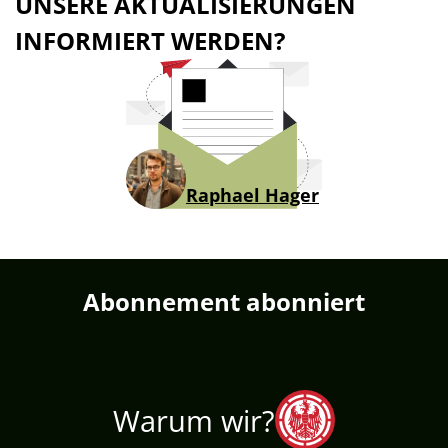
UNSERE AKTUALISIERUNGEN
INFORMIERT WERDEN?
Raphael Hager
Abonnement abonniert
Warum wir?