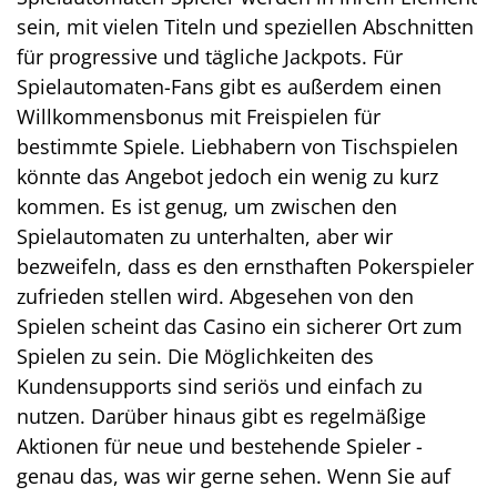
sein, mit vielen Titeln und speziellen Abschnitten
für progressive und tägliche Jackpots. Für
Spielautomaten-Fans gibt es außerdem einen
Willkommensbonus mit Freispielen für
bestimmte Spiele. Liebhabern von Tischspielen
könnte das Angebot jedoch ein wenig zu kurz
kommen. Es ist genug, um zwischen den
Spielautomaten zu unterhalten, aber wir
bezweifeln, dass es den ernsthaften Pokerspieler
zufrieden stellen wird. Abgesehen von den
Spielen scheint das Casino ein sicherer Ort zum
Spielen zu sein. Die Möglichkeiten des
Kundensupports sind seriös und einfach zu
nutzen. Darüber hinaus gibt es regelmäßige
Aktionen für neue und bestehende Spieler -
genau das, was wir gerne sehen. Wenn Sie auf