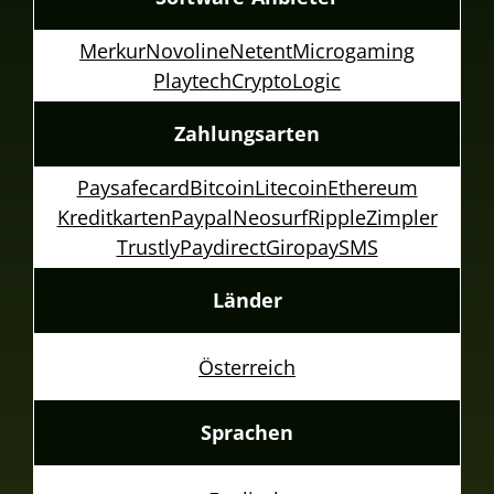
Merkur
Novoline
Netent
Microgaming
Playtech
CryptoLogic
Zahlungsarten
Paysafecard
Bitcoin
Litecoin
Ethereum
Kreditkarten
Paypal
Neosurf
Ripple
Zimpler
Trustly
Paydirect
Giropay
SMS
Länder
Österreich
Sprachen