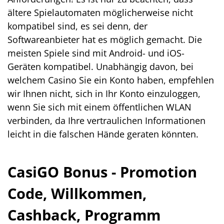
ältere Spielautomaten möglicherweise nicht
kompatibel sind, es sei denn, der
Softwareanbieter hat es möglich gemacht. Die
meisten Spiele sind mit Android- und iOS-
Geräten kompatibel. Unabhängig davon, bei
welchem Casino Sie ein Konto haben, empfehlen
wir Ihnen nicht, sich in Ihr Konto einzuloggen,
wenn Sie sich mit einem öffentlichen WLAN
verbinden, da Ihre vertraulichen Informationen
leicht in die falschen Hände geraten könnten.
CasiGO Bonus - Promotion
Code, Willkommen,
Cashback, Programm