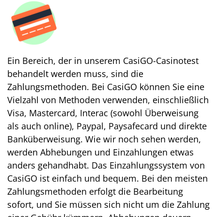
Ein Bereich, der in unserem CasiGO-Casinotest
behandelt werden muss, sind die
Zahlungsmethoden. Bei CasiGO können Sie eine
Vielzahl von Methoden verwenden, einschließlich
Visa, Mastercard, Interac (sowohl Überweisung
als auch online), Paypal, Paysafecard und direkte
Banküberweisung. Wie wir noch sehen werden,
werden Abhebungen und Einzahlungen etwas
anders gehandhabt. Das Einzahlungssystem von
CasiGO ist einfach und bequem. Bei den meisten
Zahlungsmethoden erfolgt die Bearbeitung
sofort, und Sie müssen sich nicht um die Zahlung