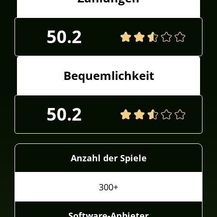
50.2
Bequemlichkeit
50.2
Anzahl der Spiele
300+
Software-Anbieter