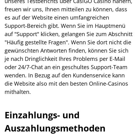
unseres Testberichts über CasiGO Casino nähern,
freuen wir uns, Ihnen mitteilen zu können, dass
es auf der Website einen umfangreichen
Support-Bereich gibt. Wenn Sie im Hauptmenü
auf "Support" klicken, gelangen Sie zum Abschnitt
"Häufig gestellte Fragen". Wenn Sie dort nicht die
gewünschten Antworten finden, können Sie sich
je nach Dringlichkeit Ihres Problems per E-Mail
oder 24/7-Chat an ein geschultes Support-Team
wenden. In Bezug auf den Kundenservice kann
die Website also mit den besten Online-Casinos
mithalten.
Einzahlungs- und
Auszahlungsmethoden