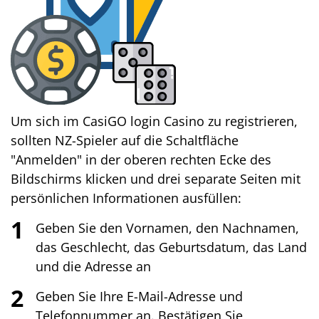
Um sich im CasiGO login Casino zu registrieren,
sollten NZ-Spieler auf die Schaltfläche
"Anmelden" in der oberen rechten Ecke des
Bildschirms klicken und drei separate Seiten mit
persönlichen Informationen ausfüllen:
Geben Sie den Vornamen, den Nachnamen,
das Geschlecht, das Geburtsdatum, das Land
und die Adresse an
Geben Sie Ihre E-Mail-Adresse und
Telefonnummer an. Bestätigen Sie