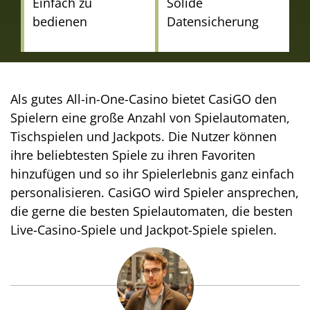
Einfach zu
Solide
bedienen
Datensicherung
Als gutes All-in-One-Casino bietet CasiGO den
Spielern eine große Anzahl von Spielautomaten,
Tischspielen und Jackpots. Die Nutzer können
ihre beliebtesten Spiele zu ihren Favoriten
hinzufügen und so ihr Spielerlebnis ganz einfach
personalisieren. CasiGO wird Spieler ansprechen,
die gerne die besten Spielautomaten, die besten
Live-Casino-Spiele und Jackpot-Spiele spielen.