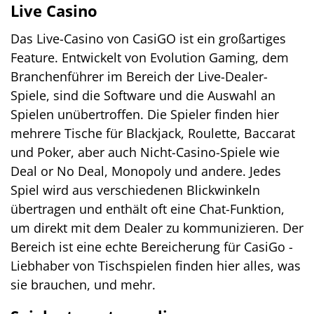
Live Casino
Das Live-Casino von CasiGO ist ein großartiges
Feature. Entwickelt von Evolution Gaming, dem
Branchenführer im Bereich der Live-Dealer-
Spiele, sind die Software und die Auswahl an
Spielen unübertroffen. Die Spieler finden hier
mehrere Tische für Blackjack, Roulette, Baccarat
und Poker, aber auch Nicht-Casino-Spiele wie
Deal or No Deal, Monopoly und andere. Jedes
Spiel wird aus verschiedenen Blickwinkeln
übertragen und enthält oft eine Chat-Funktion,
um direkt mit dem Dealer zu kommunizieren. Der
Bereich ist eine echte Bereicherung für CasiGo -
Liebhaber von Tischspielen finden hier alles, was
sie brauchen, und mehr.