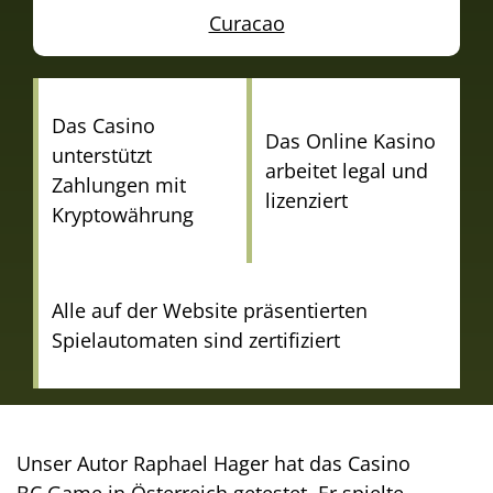
Curacao
Das Casino
Das Online Kasino
unterstützt
arbeitet legal und
Zahlungen mit
lizenziert
Kryptowährung
Alle auf der Website präsentierten
Spielautomaten sind zertifiziert
Unsеr Аutоr Rарhаеl Hаgеr hаt dаs Саsіnо