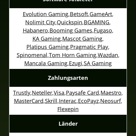
Evolution Gaming
,
Betsoft
,
GameArt
,
Nolimit City
,
Quickspin
,
BGAMING
,
Habanero
,
Booming Games
,
Fugaso
,
KA Gaming
,
Mascot Gaming
,
Platipus Gaming
,
Pragmatic Play
,
Spinomenal
,
Tom Horn Gaming
,
Wazdan
,
Mancala Gaming
,
Ezugi
,
SA Gaming
Zahlungsarten
Trustly
,
Neteller
,
Visa
,
Paysafe Card
,
Maestro
,
MasterCard
,
Skrill
,
Interac
,
EcoPayz
,
Neosurf
,
Flexepin
Länder