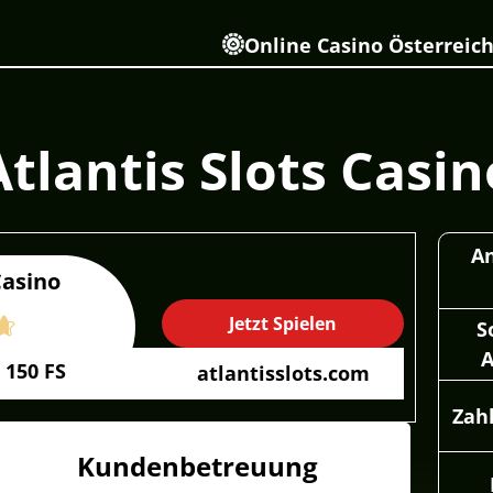
Online Casino Österreich
Atlantis Slots Casin
An
Casino
Jetzt Spielen
S
A
 150 FS
atlantisslots.com
Zah
Kundenbetreuung