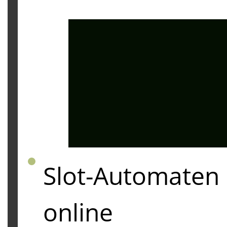
Slot-Automaten
online